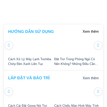
HƯỚNG DẪN SỬ DỤNG
Xem thêm
Cách Xử Lý Máy Lạnh Toshiba
Đặt Tivi Trong Phòng Ngủ Có
Hướn
Chớp Đèn Xanh Liên Tục
Nên Không? Những Điều Cần
Với 
Lưu Ý Khi Đặt.
LẮP ĐẶT VÀ BẢO TRÌ
Xem thêm
Cách Cài Đặt Giọng Nói Tivi
Cách Chiếu Màn Hình Máy Tính
Cách