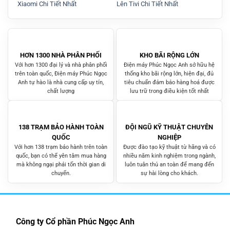
Xiaomi Chi Tiết Nhất
Lên Tivi Chi Tiết Nhất
Giặt
HƠN 1300 NHÀ PHÂN PHỐI
KHO BÃI RỘNG LỚN
Với hơn 1300 đại lý và nhà phân phối
Điện máy Phúc Ngọc Anh sở hữu hệ
trên toàn quốc, Điện máy Phúc Ngọc
thống kho bãi rộng lớn, hiện đại, đủ
Anh tự hào là nhà cung cấp uy tín,
tiêu chuẩn đảm bảo hàng hoá được
chất lượng
lưu trữ trong điều kiện tốt nhất
138 TRẠM BẢO HÀNH TOÀN
ĐỘI NGŨ KỸ THUẬT CHUYÊN
QUỐC
NGHIỆP
Với hơn 138 trạm bảo hành trên toàn
Được đào tạo kỹ thuật từ hãng và có
quốc, bạn có thể yên tâm mua hàng
nhiều năm kinh nghiệm trong ngành,
mà không ngại phải tốn thời gian di
luôn tuân thủ an toàn để mang đến
chuyển.
sự hài lòng cho khách.
Công ty Cổ phần Phúc Ngọc Anh