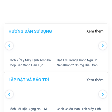
HƯỚNG DẪN SỬ DỤNG
Xem thêm
Cách Xử Lý Máy Lạnh Toshiba
Đặt Tivi Trong Phòng Ngủ Có
Hướn
Chớp Đèn Xanh Liên Tục
Nên Không? Những Điều Cần
Với 
Lưu Ý Khi Đặt.
LẮP ĐẶT VÀ BẢO TRÌ
Xem thêm
Cách Cài Đặt Giọng Nói Tivi
Cách Chiếu Màn Hình Máy Tính
Cách