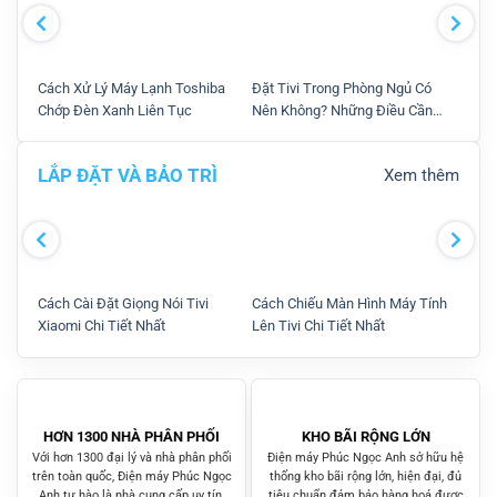
Cách Xử Lý Máy Lạnh Toshiba
Đặt Tivi Trong Phòng Ngủ Có
Hướn
Chớp Đèn Xanh Liên Tục
Nên Không? Những Điều Cần
Với 
Lưu Ý Khi Đặt.
LẮP ĐẶT VÀ BẢO TRÌ
Xem thêm
Cách Cài Đặt Giọng Nói Tivi
Cách Chiếu Màn Hình Máy Tính
Cách
Xiaomi Chi Tiết Nhất
Lên Tivi Chi Tiết Nhất
Giặt
HƠN 1300 NHÀ PHÂN PHỐI
KHO BÃI RỘNG LỚN
Với hơn 1300 đại lý và nhà phân phối
Điện máy Phúc Ngọc Anh sở hữu hệ
trên toàn quốc, Điện máy Phúc Ngọc
thống kho bãi rộng lớn, hiện đại, đủ
Anh tự hào là nhà cung cấp uy tín,
tiêu chuẩn đảm bảo hàng hoá được