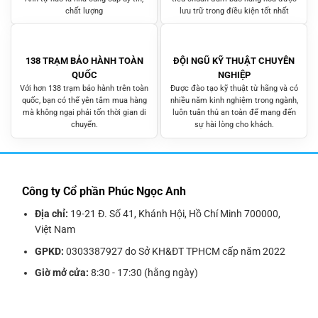
chất lượng
lưu trữ trong điều kiện tốt nhất
138 TRẠM BẢO HÀNH TOÀN
ĐỘI NGŨ KỸ THUẬT CHUYÊN
QUỐC
NGHIỆP
Với hơn 138 trạm bảo hành trên toàn
Được đào tạo kỹ thuật từ hãng và có
quốc, bạn có thể yên tâm mua hàng
nhiều năm kinh nghiệm trong ngành,
mà không ngại phải tốn thời gian di
luôn tuân thủ an toàn để mang đến
chuyển.
sự hài lòng cho khách.
Công ty Cổ phần Phúc Ngọc Anh
Địa chỉ:
19-21 Đ. Số 41, Khánh Hội, Hồ Chí Minh 700000,
Việt Nam
GPKD:
0303387927 do Sở KH&ĐT TPHCM cấp năm 2022
Giờ mở cửa:
8:30 - 17:30 (hằng ngày)