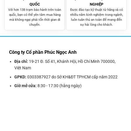
QUỐC
NGHIỆP
Với hơn 138 trạm bảo hành trên toàn
Được đào tạo kỹ thuật từ hãng và có
quốc, bạn có thể yên tâm mua hàng
nhiều năm kinh nghiệm trong ngành,
mà không ngại phải tốn thời gian di
luôn tuân thủ an toàn để mang đến
chuyển.
sự hài lòng cho khách.
Công ty Cổ phần Phúc Ngọc Anh
Địa chỉ:
19-21 Đ. Số 41, Khánh Hội, Hồ Chí Minh 700000,
Việt Nam
GPKD:
0303387927 do Sở KH&ĐT TPHCM cấp năm 2022
Giờ mở cửa:
8:30 - 17:30 (hằng ngày)