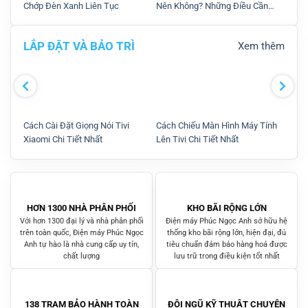
Chớp Đèn Xanh Liên Tục
Nên Không? Những Điều Cần
Với 
Lưu Ý Khi Đặt.
LẮP ĐẶT VÀ BẢO TRÌ
Xem thêm
Cách Cài Đặt Giọng Nói Tivi
Cách Chiếu Màn Hình Máy Tính
Cách
Xiaomi Chi Tiết Nhất
Lên Tivi Chi Tiết Nhất
Giặt
HƠN 1300 NHÀ PHÂN PHỐI
KHO BÃI RỘNG LỚN
Với hơn 1300 đại lý và nhà phân phối
Điện máy Phúc Ngọc Anh sở hữu hệ
trên toàn quốc, Điện máy Phúc Ngọc
thống kho bãi rộng lớn, hiện đại, đủ
Anh tự hào là nhà cung cấp uy tín,
tiêu chuẩn đảm bảo hàng hoá được
chất lượng
lưu trữ trong điều kiện tốt nhất
138 TRẠM BẢO HÀNH TOÀN
ĐỘI NGŨ KỸ THUẬT CHUYÊN