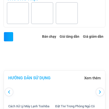
Bán chạy
Giá tăng dần
Giá giảm dần
Tìm thấy
0
sản phẩm
HƯỚNG DẪN SỬ DỤNG
Xem thêm
Cách Xử Lý Máy Lạnh Toshiba
Đặt Tivi Trong Phòng Ngủ Có
Hướn