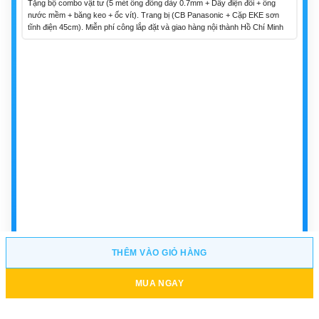
Tặng bộ combo vật tư (5 mét ống đồng dày 0.7mm + Dây điện đôi + ống
nước mềm + băng keo + ốc vít). Trang bị (CB Panasonic + Cặp EKE sơn
tĩnh điện 45cm). Miễn phí công lắp đặt và giao hàng nội thành Hồ Chí Minh
THÊM VÀO GIỎ HÀNG
MUA NGAY