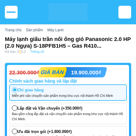
Trang chủ
Sản phẩm
Máy Lạnh
Máy lạnh giấu trần nối ống gió Panasonic 2.0 HP
(2.0 Ngựa) S-18PFB1H5 – Gas R410...
Đã bán: 0
0.0
Thông số
22.300.000
₫
GIÁ BÁN
19.900.000
₫
Chính sách giao hàng và lắp đặt
Chỉ giao hàng
Miễn phí vận chuyển sản phẩm trong khu vực nội thành Hồ Chí Minh
Lắp đặt và Vận chuyển (+350.000₫)
Bao gồm công lắp đặt và vận chuyển sản phẩm trong khu vực nội thành Hồ
Chí Minh.
Ưu đãi trọn gói (+1.800.000₫)